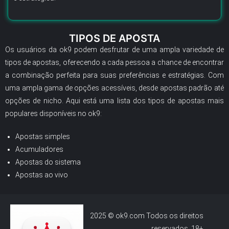
TIPOS DE APOSTA
Os usuários da ok9 podem desfrutar de uma ampla variedade de
tipos de apostas, oferecendo a cada pessoa a chance de encontrar
a combinação perfeita para suas preferências e estratégias. Com
uma ampla gama de opções acessíveis, desde apostas padrão até
opções de nicho. Aqui está uma lista dos tipos de apostas mais
populares disponíveis no ok9:
Apostas simples
Acumuladores
Apostas do sistema
Apostas ao vivo
2025 © ok9.com Todos os direitos
reservados. 18+